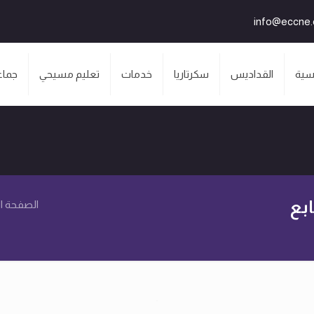
info@eccne
سية
القداديس
سكرتاريا
خدمات
تعليم مسيحي
جماع
بع
الصفحة ال