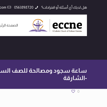
هل لديك أي أسئلة أو اقتراحات؟
0563898720
.com
الصفحة الرئي
ساعة سجود ومصالحة للصف السا
-الشارقة
0