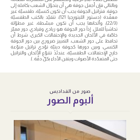
وبالتالي فإن أجمل جوقة هي أن يتحوّل الشعب بكامله إلى
جوقة. فتراتيل الجوقة يجب أن تكون كنسيّة، طقسيّة غير
معقّدة (دستور الليتورجيا 121)، تتقيّد بالكتب الطقسيّة
(22/3)، وألحانها يجب أن تكون مبسّطة، غير مطوّلة
تحاشياً للملل. إذاً دور الجوقة هو ريادي وقيادي، دور مميّز
خاصّة في الألحان الجديدة والإحتفالات الكبرى، شرط أن
تحافظ على دور الشعب. التمييز ضروري بين دور الجوقة
الكنسي، وبين دورها كجوقة دينيّة تؤدي تراتيل منوّعة
خارج الإحتفالات الطقسيّة، عندئذً تتنوّع الألحان والتراتيل
حتى المتعدّدة الأصوات ويتقن الأداء بكلّ دقّة. ).
صور من القداديس
ألبوم الصور