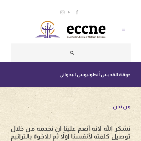
info@eccne.com
0563898720
جوقة القديس أنطونيوس البدواني
من نحن
نشكر الله لانه أنعم علينا ان نخدمه من خلال
توصيل كلمته لأنفسنا اولاً ثم للاخوة بالترانيم