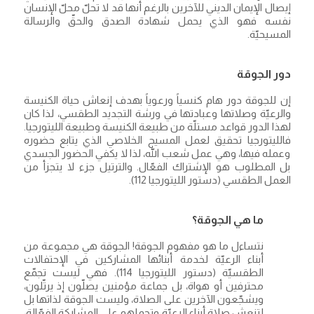
إيصال الإيمان الديني للآخرين بالرغم أنها قد لا تحلّ محلّ الإنسان
نفسه فهو الذي يحمل شهادة الصدق والحقّ والرسالة
المسيحيّة.
دور الجوقة
إن للجوقة دور هام كنسياً ورعوياً بهدف إنعاش حياة الكنيسة
والرعيّة وصلاتها وعبادتها في ورشة التجديد الطقسي، لذا كان
لهذا الدور قواعد مستلّة من طبيعة الكنيسة وطبيعة الليتورجيا.
فالليتورجيا تحقيق لعمل المسيح الخلاصي الذي يتابع حضوره
وعمله فيها، وهي عمل شعب الله، لذا لا يكفي الحضور الجسدي
بل المطلوب هو الإشتراك الفعّال. والترتيل جزء لا يتجزأ من
العمل الطقسي (دستور الليتورجيا 112).
ما هي الجوقة؟
نتساءل ما هو مفهوم الجوقة! الجوقة هي مجموعة من
أبناء الرعيّة لخدمة أبنائها المشاركين في الإحتفالات
الطقسيّة (دستور الليتورجيا 114). فهي ليست تجمّع
محترفين أو هواة، بل جماعة مؤمنين يصلّون إذ يرتّلون،
ويشجّعون الآخرين على الصلاة، وليست الجوقة لذاتها بل
لتنعش صلاة أبناء الرعيّة وتحملهم على المشاركة الفعّالة،