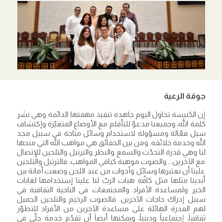
جوقة الرعية
إن الكنيسة تحاول اليوم جاهدة تنفيذ مهمتها الدائمة وهي نشر
كلمة الله، وجميعنا مدعوّ للتأقلم مع الأوضاع المتغيّرة وإكتشاف
سبل فعّالة ومسؤولة لاستخدام وسائل متاحة في سبيل مجد
الله وخدمة خلائقه. ومن بين الحقائق هي مواهب الله التي منحها
لنا وهي قدرة التحدّث والسمع والنظر والترتيل والتلحين للإتصال
مع الآخرين... والصوت موهبة كباقي المواهب. فالترتيل والتلحين
علينا أن نعتبرها وسائل وأدوات من عند اللحن وضعت أمانة بين
أيدينا مثلها مثل كافّة هبات الربّ لنا علينا إستخدامها لغايات
الخير ولمساعدة الأفراد والمجتمعات في الناحية الثقافية في
سبيل إدراك حاجات الآخرين. فالصوت الرخيم والتلحين الجميل
لهم القدرة الهائلة على مساعدة الآخرين من الأفراد للتطوّر
ثقافياَ، إجتماعياً ودينياً، ويمكنها أيضاً أن تقدّم خدمة جلّى في